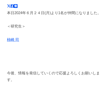
や
h
デ
リ
i
ク
ィ
ズ
本日2024年６月２４日(月)より1名が仲間になりました。
v
リ
シ
ム
e
エ
ョ
｜
-
ン
ー
＜研究生＞
6
オ
タ
ー
ー
柿崎 司
、
デ
キ
ィ
ャ
シ
ラ
ョ
ク
今後、情報を発信していくので応援よろしくお願いしま
ン
タ
す。
ー
た
ち
と
BACK TO INDEX
共