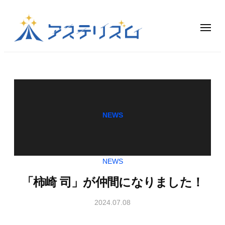
V
コ
T
ン
u
メ
b
ニ
テ
ュ
e
V
ー
ン
ア
r
T
ス
ツ
事
テ
u
へ
務
リ
ス
b
所
ズ
キ
e
｜
ム
NEWS
ッ
r
ア
は
プ
ス
事
、
テ
務
ア
リ
NEWS
所
ー
ズ
｜
テ
「柿崎 司」が仲間になりました！
ム
ィ
ア
｜
ス
2024.07.08
b
ス
オ
ト
y
ー
テ