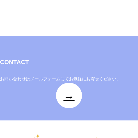
に
エ
ン
タ
ー
テ
イ
ン
CONTACT
メ
ン
ト
お問い合わせはメールフォームにてお気軽にお寄せください。
を
→
通
じ
て
世
界
中