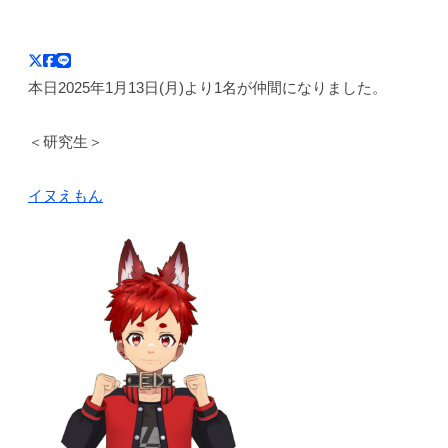
や
リ
y
ク
a
ズ
リ
s
ム
エ
本日2025年1月13日(月)より1名が仲間になりました。
t
｜
ー
e
オ
タ
r
＜研究生＞
ー
ー
i
、
デ
s
イヌえもん
キ
m
ィ
ャ
シ
ラ
ョ
ク
ン
タ
ー
た
ち
と
共