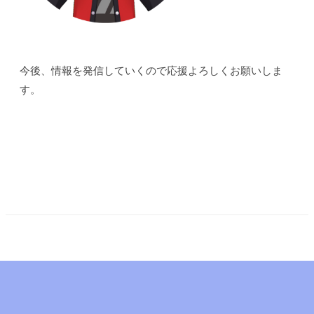
に
エ
ン
タ
今後、情報を発信していくので応援よろしくお願いしま
ー
す。
テ
イ
ン
メ
BACK TO INDEX
ン
ト
を
通
じ
て
世
界
中