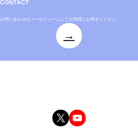
CONTACT
の
人
々
お問い合わせはメールフォームにてお気軽にお寄せください。
に
→
喜
び
と
楽
し
さ
を
届
け
、
社
X
YouTube
会
に
貢