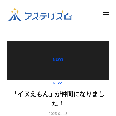
コ
ン
メ
ニ
テ
ュ
V
ー
ン
ア
T
ス
ツ
テ
u
へ
リ
ス
b
ズ
キ
e
ム
NEWS
ッ
r
は
プ
事
、
務
ア
NEWS
所
ー
｜
テ
「イヌえもん」が仲間になりまし
ィ
ア
た！
ス
ス
ト
テ
2025.01.13
b