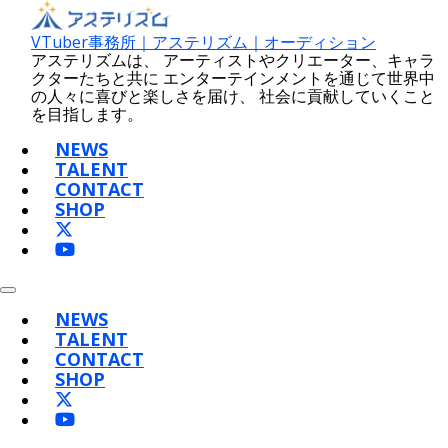
コ
ン
VTuber事務所｜アステリズム｜オーディション
テ
アステリズムは、 アーティストやクリエーター、キャラ
ン
クターたちと共に エンターテインメントを通じて世界中
ツ
の人々に喜びと楽しさを届け、 社会に貢献していくこと
へ
を目指します。
ス
キ
NEWS
ッ
TALENT
プ
CONTACT
SHOP
メ
ニ
NEWS
ュ
TALENT
ー
CONTACT
SHOP