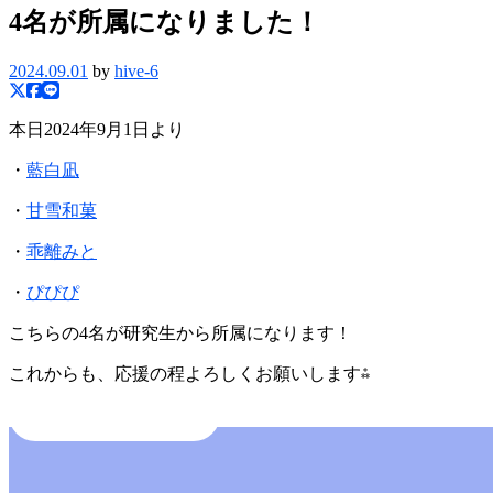
4名が所属になりました！
2024.09.01
by
hive-6
本日2024年9月1日より
・
藍白凪
・
甘雪和菓
・
乖離みと
・
ぴぴぴ
こちらの4名が研究生から所属になります！
これからも、応援の程よろしくお願いします⁂
BACK TO INDEX