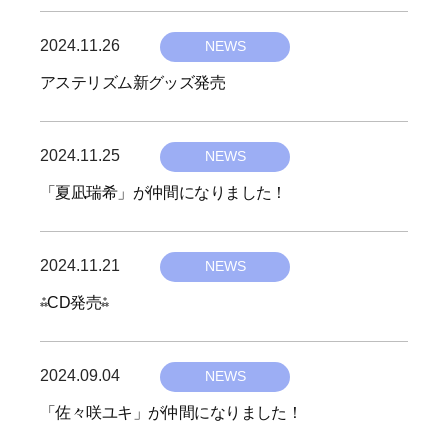
ズ
リ
s
i
ム
エ
2024.11.26
b
t
NEWS
s
｜
ー
y
e
m
アステリズム新グッズ発売
オ
タ
a
r
ー
ー
s
i
、
デ
2024.11.25
b
t
NEWS
s
キ
ィ
y
e
ャ
m
「夏凪瑞希」が仲間になりました！
シ
ラ
a
r
ョ
ク
s
i
ン
タ
2024.11.21
b
t
NEWS
s
ー
y
e
m
⁂CD発売⁂
た
a
r
ち
s
i
と
2024.09.04
b
t
NEWS
s
共
y
e
m
に
「佐々咲ユキ」が仲間になりました！
h
r
エ