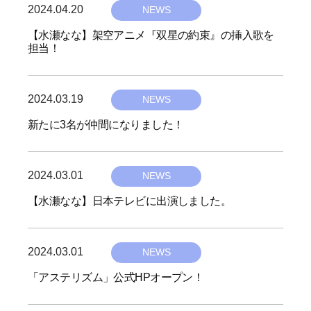
2024.04.20
b
v
NEWS
y
e
【水瀬なな】架空アニメ『双星の約束』の挿入歌を
担当！
h
-
i
6
v
2024.03.19
b
NEWS
e
y
新たに3名が仲間になりました！
-
h
6
i
2024.03.01
b
v
NEWS
y
e
【水瀬なな】日本テレビに出演しました。
h
-
i
6
2024.03.01
b
v
NEWS
y
e
「アステリズム」公式HPオープン！
h
-
i