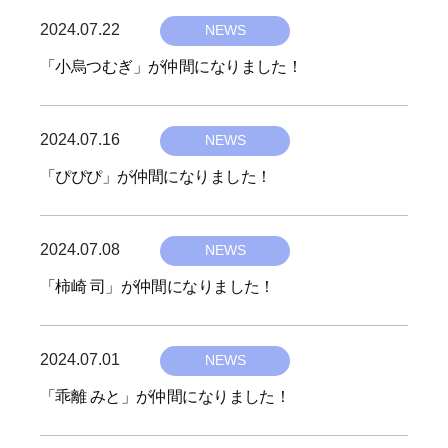
i
6
々
2024.07.22
b
v
NEWS
に
y
e
喜
「小烏つむぎ」が仲間になりました！
h
-
び
i
と
6
2024.07.16
b
楽
v
NEWS
し
y
e
「ぴぴぴ」が仲間になりました！
さ
h
-
を
i
6
届
2024.07.08
b
v
NEWS
け
y
e
「柿崎 司」が仲間になりました！
、
h
-
社
i
6
会
2024.07.01
b
v
NEWS
に
y
e
貢
「乖離 みと」が仲間になりました！
献
h
-
し
i
6