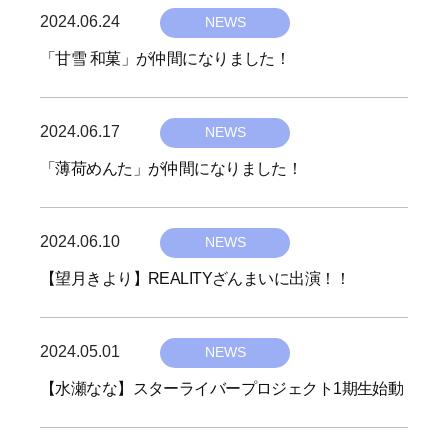
て
2024.06.24
b
v
NEWS
い
y
e
「甘雪 和菓」が仲間になりました！
く
h
-
こ
i
6
と
2024.06.17
b
v
NEWS
を
y
e
目
「薄荷めんた」が仲間になりました！
h
-
指
i
し
6
2024.06.10
b
ま
v
NEWS
す
y
e
【望月きより】REALITYざんまいに出演！！
。
h
-
i
6
2024.05.01
b
v
NEWS
y
e
【水瀬なな】スターライバープロジェクト1期生始動
h
-
i
6