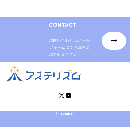
6
v
e
-
CONTACT
6
→
お問い合わせはメール
フォームにてお気軽に
お寄せください。
X
Y
o
u
© asterism
T
u