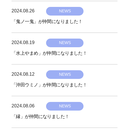
i
ン
i
2024.08.26
b
タ
v
NEWS
s
ー
y
e
m
「鬼ノ一鬼」が仲間になりました！
テ
h
-
イ
i
6
ン
2024.08.19
b
v
NEWS
メ
y
e
「水上やまめ」が仲間になりました！
ン
h
-
ト
i
6
を
2024.08.12
b
v
NEWS
通
y
e
じ
「沖田ウミノ」が仲間になりました！
て
h
-
世
i
6
界
2024.08.06
b
v
NEWS
中
y
e
「縁」が仲間になりました！
の
h
-
人