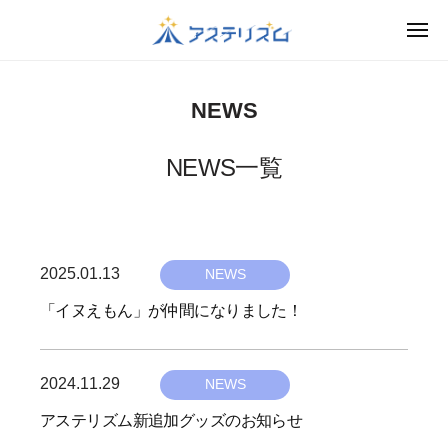
コ
メ
ン
ニ
V
ア
ュ
テ
ー
T
ス
ン
NEWS
テ
u
ツ
リ
b
へ
ズ
NEWS一覧
e
ス
ム
r
キ
は
事
ッ
、
務
プ
ア
2025.01.13
b
NEWS
所
ー
y
｜
テ
「イヌえもん」が仲間になりました！
a
ィ
ア
s
ス
ス
2024.11.29
b
ト
t
NEWS
テ
や
y
e
リ
アステリズム新追加グッズのお知らせ
ク
a
r